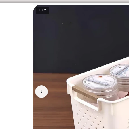
1 / 2
CÓM