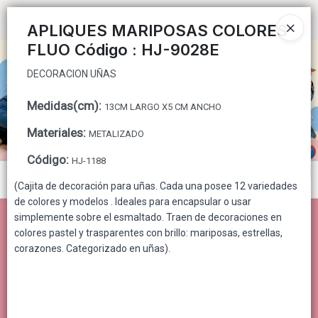
DECORACION UÑAS
Ingresar a la Tienda
APLIQUES MARIPOSAS COLORES
FLUO Código : HJ-9028E
CÓMO COMPRAR
DECORACION UÑAS
QUIÉNES SOMOS
Medidas(cm)
:
13CM LARGO X5 CM ANCHO
CONTACTO
Materiales
:
METALIZADO
Código
:
HJ-1188
Menú
(Cajita de decoración para uñas. Cada una posee 12 variedades
de colores y modelos . Ideales para encapsular o usar
DECORACION UÑAS
simplemente sobre el esmaltado. Traen de decoraciones en
colores pastel y trasparentes con brillo: mariposas, estrellas,
corazones. Categorizado en uñas).
Lista vacía