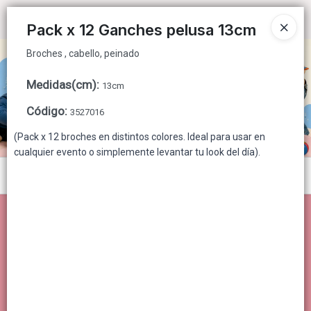
Broches , cabello, peinado
Ingresar a la Tienda
Pack x 12 Ganches pelusa 13cm
Broches , cabello, peinado
CÓMO COMPRAR
Medidas(cm)
:
13cm
QUIÉNES SOMOS
Código
:
3527016
CONTACTO
(Pack x 12 broches en distintos colores. Ideal para usar en
cualquier evento o simplemente levantar tu look del día).
Menú
Broches , cabello, peinado
Lista vacía