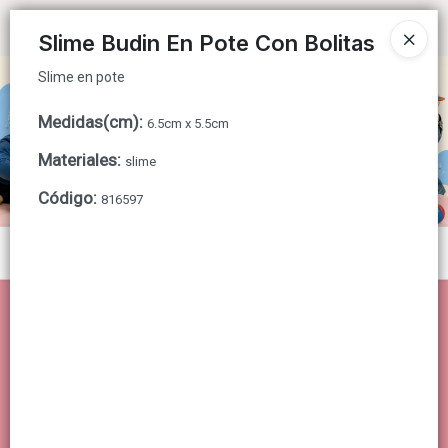
Slime en pote
Ingresar a la Tienda
Slime Budin En Pote Con Bolitas
Slime en pote
CÓMO COMPRAR
Medidas(cm)
:
6.5cm x 5.5cm
QUIÉNES SOMOS
Materiales
:
slime
CONTACTO
Código
:
816597
Menú
Slime en pote
Lista vacía