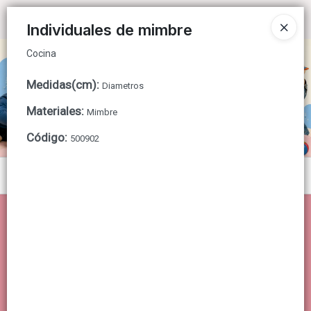
Cocina
Ingresar a la Tienda
Individuales de mimbre
Cocina
CÓMO COMPRAR
Medidas(cm)
:
Diametros
QUIÉNES SOMOS
Materiales
:
Mimbre
CONTACTO
Código
:
500902
Menú
Cocina
Lista vacía