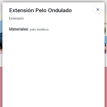
Extensión
Ingresar a la Tienda
Extensión Pelo Ondulado
Extensión
CÓMO COMPRAR
Materiales
:
pelo sintético
QUIÉNES SOMOS
CONTACTO
Menú
Extensión
Lista vacía