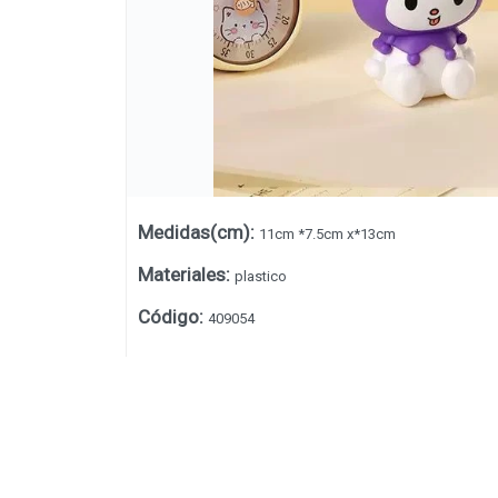
Medidas(cm)
:
11cm *7.5cm x*13cm
Materiales
:
plastico
Código
:
409054
Lista vacía