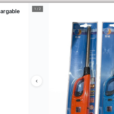
1 / 2
argable
CÓM