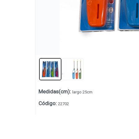
Medidas(cm)
:
largo 25cm
Lista vacía
Código
:
22702