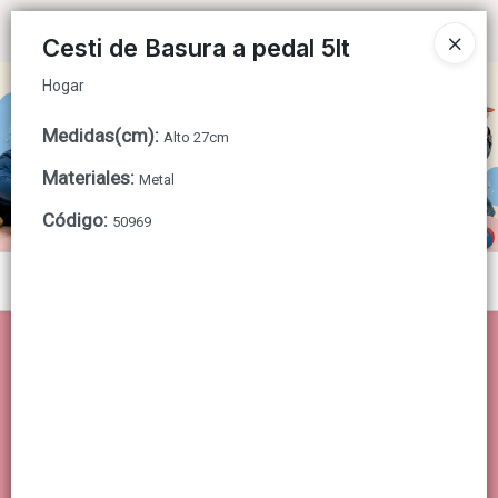
Hogar
Ingresar a la Tienda
Cesti de Basura a pedal 5lt
Hogar
CÓMO COMPRAR
Medidas(cm)
:
Alto 27cm
QUIÉNES SOMOS
Materiales
:
Metal
CONTACTO
Código
:
50969
Menú
Hogar
Lista vacía