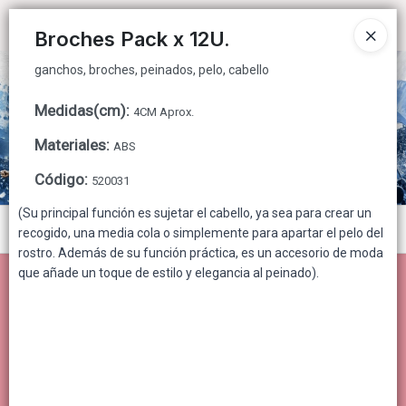
ganchos, broches, peinados, pelo, cabello
Ingresar a la Tienda
Broches Pack x 12U.
ganchos, broches, peinados, pelo, cabello
CÓMO COMPRAR
Medidas(cm)
:
4CM Aprox.
QUIÉNES SOMOS
Materiales
:
ABS
CONTACTO
Código
:
520031
(Su principal función es sujetar el cabello, ya sea para crear un
Menú
recogido, una media cola o simplemente para apartar el pelo del
rostro. Además de su función práctica, es un accesorio de moda
ganchos, broches, peinados, pelo, cabello
que añade un toque de estilo y elegancia al peinado).
Lista vacía