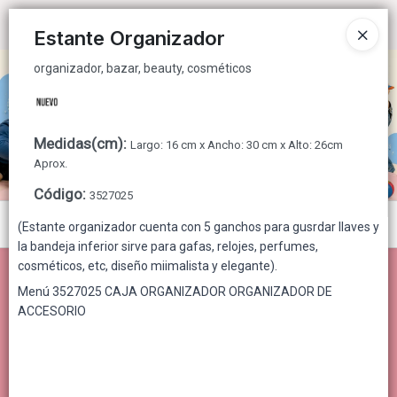
organizador, bazar, beauty, cosméticos
Ingresar a la Tienda
Estante Organizador
organizador, bazar, beauty, cosméticos
CÓMO COMPRAR
QUIÉNES SOMOS
Medidas(cm)
:
Largo: 16 cm x Ancho: 30 cm x Alto: 26cm
CONTACTO
Aprox.
Código
:
3527025
Menú
(Estante organizador cuenta con 5 ganchos para gusrdar llaves y
la bandeja inferior sirve para gafas, relojes, perfumes,
organizador, bazar, beauty, cosméticos
cosméticos, etc, diseño miimalista y elegante).
Menú 3527025 CAJA ORGANIZADOR ORGANIZADOR DE
ACCESORIO
Lista vacía