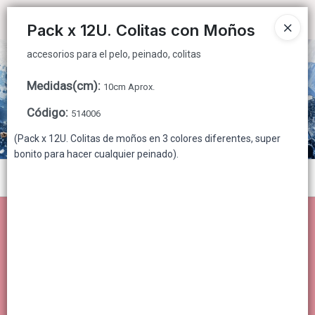
accesorios para el pelo, peinado, colitas
Ingresar a la Tienda
Pack x 12U. Colitas con Moños
accesorios para el pelo, peinado, colitas
CÓMO COMPRAR
Medidas(cm)
:
10cm Aprox.
QUIÉNES SOMOS
Código
:
514006
CONTACTO
(Pack x 12U. Colitas de moños en 3 colores diferentes, super
bonito para hacer cualquier peinado).
Menú
accesorios para el pelo, peinado, colitas
Lista vacía