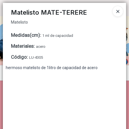
Matelisto
Ingresar a la Tienda
Matelisto MATE-TERERE
Matelisto
CÓMO COMPRAR
Medidas(cm)
:
1 ml de capacidad
QUIÉNES SOMOS
Materiales
:
acero
CONTACTO
Código
:
LU-4305
hermoso matelisto de 1litro de capacidad de acero
Menú
Matelisto
Lista vacía