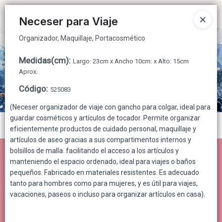
Organizador, Maquillaje, Portacosmético
Ingresar a la Tienda
Neceser para Viaje
Organizador, Maquillaje, Portacosmético
CÓMO COMPRAR
Medidas(cm)
:
Largo: 23cm x Ancho 10cm: x Alto: 15cm
QUIÉNES SOMOS
Aprox.
Código
:
525083
CONTACTO
(Neceser organizador de viaje con gancho para colgar, ideal para
guardar cosméticos y artículos de tocador. Permite organizar
Menú
eficientemente productos de cuidado personal, maquillaje y
artículos de aseo gracias a sus compartimentos internos y
Organizador, Maquillaje, Portacosmético
bolsillos de malla. facilitando el acceso a los artículos y
manteniendo el espacio ordenado, ideal para viajes o baños
pequeños. Fabricado en materiales resistentes. Es adecuado
tanto para hombres como para mujeres, y es útil para viajes,
Lista vacía
vacaciones, paseos o incluso para organizar artículos en casa).