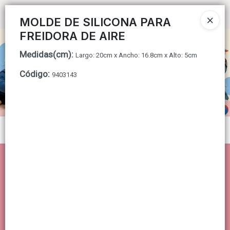
Ingresar a la Tienda
MOLDE DE SILICONA PARA
FREIDORA DE AIRE
CÓMO COMPRAR
Medidas(cm)
:
Largo: 20cm x Ancho: 16.8cm x Alto: 5cm
QUIÉNES SOMOS
Código
:
9403143
CONTACTO
Menú
Lista vacía