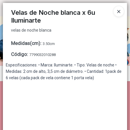
velas de noche blanca
Ingresar a la Tienda
Velas de Noche blanca x 6u
Iluminarte
CÓMO COMPRAR
velas de noche blanca
QUIÉNES SOMOS
Medidas(cm)
:
3.50cm
CONTACTO
Código
:
7799032010288
Especificaciones: • Marca: Iluminarte. • Tipo: Velas de noche •
Medidas: 2 cm de alto, 3,5 cm de diámetro. • Cantidad: 1pack de
Menú
6 velas (cada pack de vela contiene 1 porta vela)
velas de noche blanca
Lista vacía