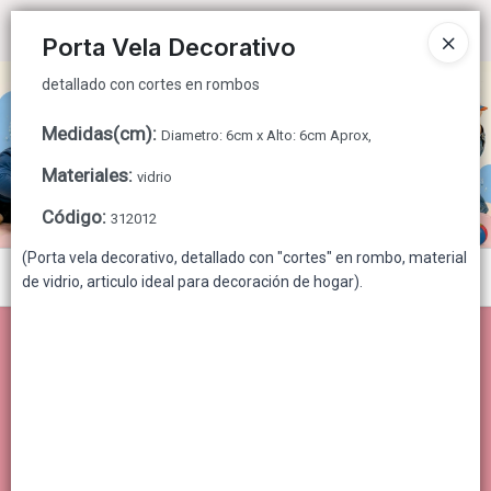
detallado con cortes en rombos
Ingresar a la Tienda
Porta Vela Decorativo
detallado con cortes en rombos
CÓMO COMPRAR
Medidas(cm)
:
Diametro: 6cm x Alto: 6cm Aprox,
QUIÉNES SOMOS
Materiales
:
vidrio
CONTACTO
Código
:
312012
(Porta vela decorativo, detallado con "cortes" en rombo, material
Menú
de vidrio, articulo ideal para decoración de hogar).
detallado con cortes en rombos
Lista vacía