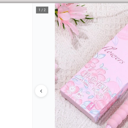
1 / 2
CÓM