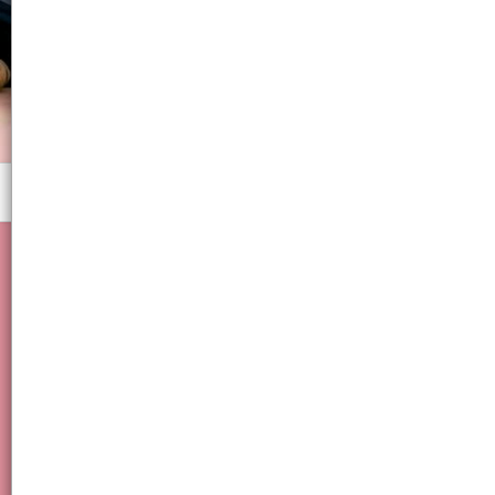
Menú
Librería, lapicera, bolígrafo