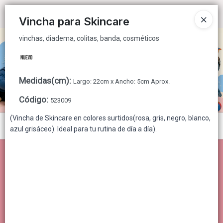
vinchas, diadema, colitas, banda, cosméticos
Ingresar a la Tienda
Vincha para Skincare
vinchas, diadema, colitas, banda, cosméticos
CÓMO COMPRAR
QUIÉNES SOMOS
Medidas(cm)
:
Largo: 22cm x Ancho: 5cm Aprox.
CONTACTO
Código
:
523009
(Vincha de Skincare en colores surtidos(rosa, gris, negro, blanco,
Menú
azul grisáceo). Ideal para tu rutina de día a día).
vinchas, diadema, colitas, banda, cosméticos
Lista vacía