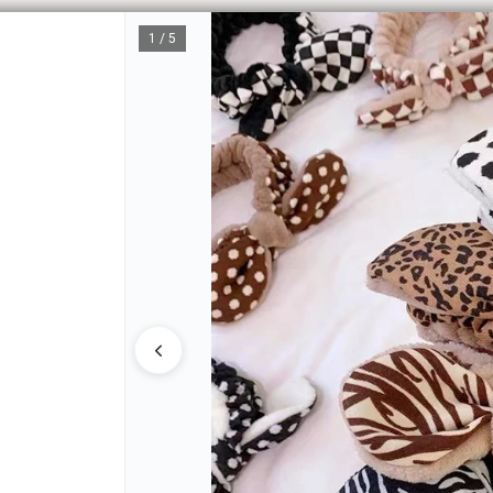
1 / 5
CÓM