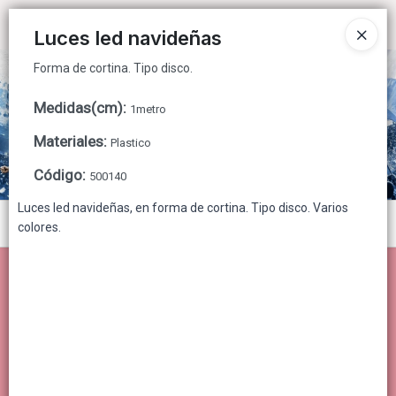
Forma de cortina. Tipo disco.
Ingresar a la Tienda
Luces led navideñas
Forma de cortina. Tipo disco.
CÓMO COMPRAR
Medidas(cm)
:
1metro
QUIÉNES SOMOS
Materiales
:
Plastico
CONTACTO
Código
:
500140
Luces led navideñas, en forma de cortina. Tipo disco. Varios
Menú
colores.
Forma de cortina. Tipo disco.
Lista vacía