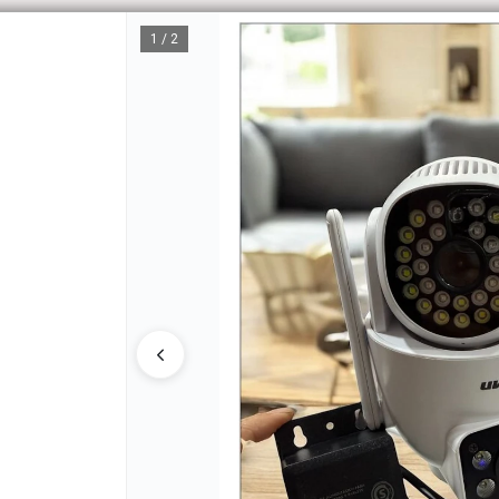
1 / 2
CÓM