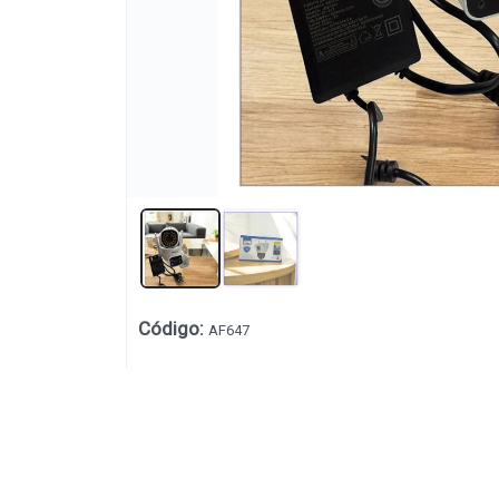
Código
:
AF647
Lista vacía