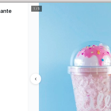
1 / 5
cante
CÓM