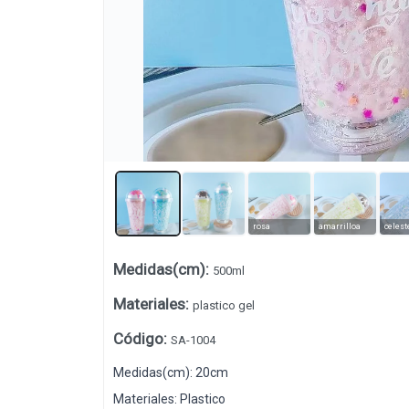
rosa
amarrilloa
celest
Medidas(cm)
:
500ml
Lista vacía
Materiales
:
plastico gel
Código
:
SA-1004
Medidas(cm): 20cm
Materiales: Plastico