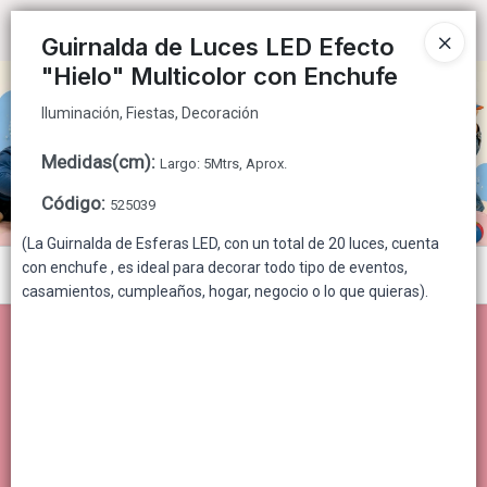
Iluminación, Fiestas, Decoración
Ingresar a la Tienda
Guirnalda de Luces LED Efecto
"Hielo" Multicolor con Enchufe
CÓMO COMPRAR
Iluminación, Fiestas, Decoración
QUIÉNES SOMOS
Medidas(cm)
:
Largo: 5Mtrs, Aprox.
CONTACTO
Código
:
525039
(La Guirnalda de Esferas LED, con un total de 20 luces, cuenta
con enchufe , es ideal para decorar todo tipo de eventos,
Menú
casamientos, cumpleaños, hogar, negocio o lo que quieras).
Iluminación, Fiestas, Decoración
Lista vacía