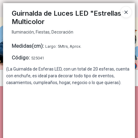
Iluminación, Fiestas, Decoración
Ingresar a la Tienda
Guirnalda de Luces LED "Estrellas"
Multicolor
CÓMO COMPRAR
Iluminación, Fiestas, Decoración
QUIÉNES SOMOS
Medidas(cm)
:
Largo: 5Mtrs, Aprox.
CONTACTO
Código
:
525041
(La Guirnalda de Esferas LED, con un total de 20 esferas, cuenta
con enchufe, es ideal para decorar todo tipo de eventos,
Menú
casamientos, cumpleaños, hogar, negocio o lo que quieras).
Iluminación, Fiestas, Decoración
Lista vacía