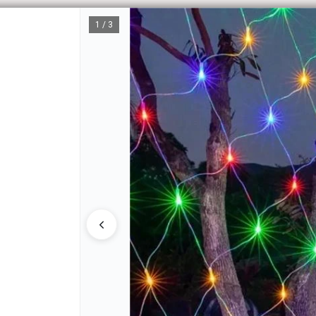
1 / 3
CÓM