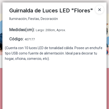
Iluminación, Fiestas, Decoración
Ingresar a la Tienda
Guirnalda de Luces LED "Flores"
Iluminación, Fiestas, Decoración
CÓMO COMPRAR
Medidas(cm)
:
Largo: 200cm, Aprox.
QUIÉNES SOMOS
Código
:
407177
CONTACTO
(Cuenta con 10 luces LED de tonalidad cálida. Posee un enchufe
tipo USB como fuente de alimentación. Ideal para decorar tu
hogar, oficina, comercio, etc).
Menú
Iluminación, Fiestas, Decoración
Lista vacía