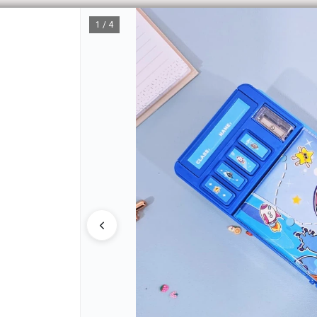
1 / 4
CÓM