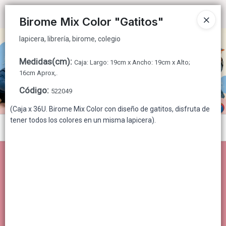
lapicera, librería, birome, colegio
Ingresar a la Tienda
Birome Mix Color "Gatitos"
lapicera, librería, birome, colegio
CÓMO COMPRAR
Medidas(cm)
:
Caja: Largo: 19cm x Ancho: 19cm x Alto;
QUIÉNES SOMOS
16cm Aprox,.
Código
:
522049
CONTACTO
(Caja x 36U. Birome Mix Color con diseño de gatitos, disfruta de
tener todos los colores en un misma lapicera).
Menú
lapicera, librería, birome, colegio
Lista vacía