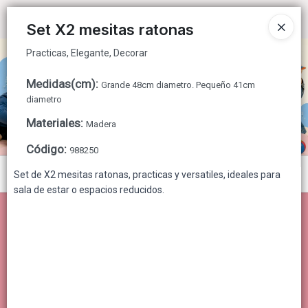
Practicas, Elegante, Decorar
Ingresar a la Tienda
Set X2 mesitas ratonas
Practicas, Elegante, Decorar
CÓMO COMPRAR
Medidas(cm)
:
Grande 48cm diametro. Pequeño 41cm
QUIÉNES SOMOS
diametro
Materiales
:
Madera
CONTACTO
Código
:
988250
Menú
Set de X2 mesitas ratonas, practicas y versatiles, ideales para
sala de estar o espacios reducidos.
Practicas, Elegante, Decorar
Lista vacía