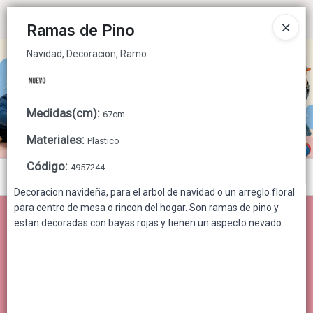
Navidad, Decoracion, Ramo
Ingresar a la Tienda
Ramas de Pino
Navidad, Decoracion, Ramo
CÓMO COMPRAR
QUIÉNES SOMOS
Medidas(cm)
:
67cm
CONTACTO
Materiales
:
Plastico
Código
:
4957244
Menú
Decoracion navideña, para el arbol de navidad o un arreglo floral
Navidad, Decoracion, Ramo
para centro de mesa o rincon del hogar. Son ramas de pino y
estan decoradas con bayas rojas y tienen un aspecto nevado.
Lista vacía