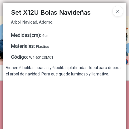
Arbol, Navidad, Adorno.
Ingresar a la Tienda
Set X12U Bolas Navideñas
Arbol, Navidad, Adorno.
CÓMO COMPRAR
Medidas(cm)
:
6cm
QUIÉNES SOMOS
Materiales
:
Plastico
CONTACTO
Código
:
W1-6012SM01
Vienen 6 bolitas opacas y 6 bolitas platinadas. Ideal para decorar
Menú
el arbol de navidad. Para que quede luminoso y llamativo.
Arbol, Navidad, Adorno.
Lista vacía