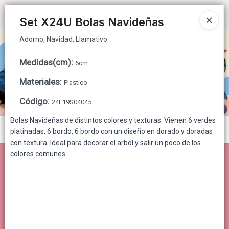
Adorno, Navidad, Llamativo
Ingresar a la Tienda
Set X24U Bolas Navideñas
Adorno, Navidad, Llamativo
CÓMO COMPRAR
Medidas(cm)
:
6cm
QUIÉNES SOMOS
Materiales
:
Plastico
CONTACTO
Código
:
24F19S04045
Bolas Navideñas de distintos colores y texturas. Vienen 6 verdes
Menú
platinadas, 6 bordo, 6 bordo con un diseño en dorado y doradas
con textura. Ideal para decorar el arbol y salir un poco de los
Adorno, Navidad, Llamativo
colores comunes.
Lista vacía