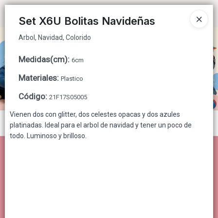
Arbol, Navidad, Colorido
Ingresar a la Tienda
Set X6U Bolitas Navideñas
Arbol, Navidad, Colorido
CÓMO COMPRAR
Medidas(cm)
:
6cm
QUIÉNES SOMOS
Materiales
:
Plastico
CONTACTO
Código
:
21F17S05005
Vienen dos con glitter, dos celestes opacas y dos azules
Menú
platinadas. Ideal para el arbol de navidad y tener un poco de
todo. Luminoso y brilloso.
Arbol, Navidad, Colorido
Lista vacía