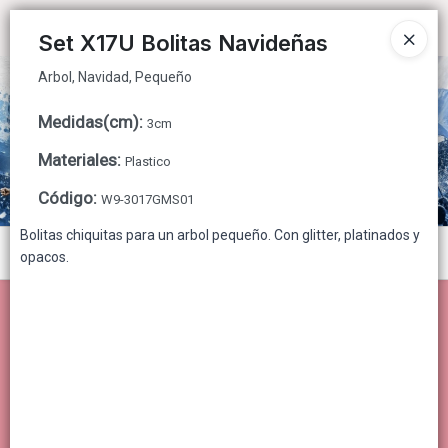
Arbol, Navidad, Pequeño
Ingresar a la Tienda
Set X17U Bolitas Navideñas
Arbol, Navidad, Pequeño
CÓMO COMPRAR
Medidas(cm)
:
3cm
QUIÉNES SOMOS
Materiales
:
Plastico
CONTACTO
Código
:
W9-3017GMS01
Bolitas chiquitas para un arbol pequeño. Con glitter, platinados y
Menú
opacos.
Arbol, Navidad, Pequeño
Lista vacía