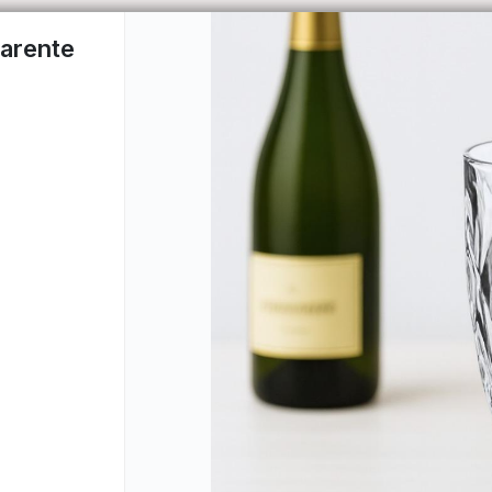
arente
CÓM