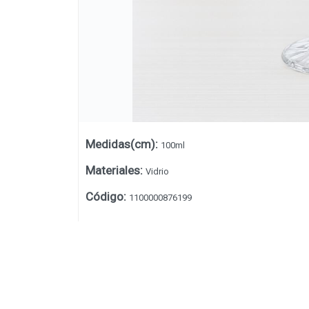
Medidas(cm)
:
100ml
Materiales
:
Vidrio
Código
:
1100000876199
Lista vacía