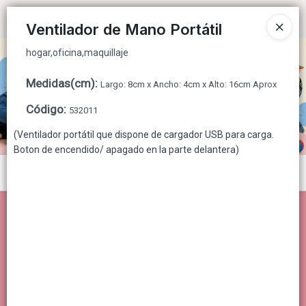
hogar,oficina,maquillaje
Ingresar a la Tienda
Ventilador de Mano Portátil
hogar,oficina,maquillaje
CÓMO COMPRAR
Medidas(cm)
:
Largo: 8cm x Ancho: 4cm x Alto: 16cm Aprox
QUIÉNES SOMOS
Código
:
532011
CONTACTO
(Ventilador portátil que dispone de cargador USB para carga.
Boton de encendido/ apagado en la parte delantera)
Menú
hogar,oficina,maquillaje
Lista vacía