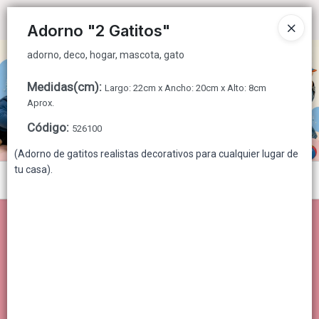
adorno, deco, hogar, mascota, gato
Ingresar a la Tienda
Adorno "2 Gatitos"
adorno, deco, hogar, mascota, gato
CÓMO COMPRAR
Medidas(cm)
:
Largo: 22cm x Ancho: 20cm x Alto: 8cm
QUIÉNES SOMOS
Aprox.
Código
:
526100
CONTACTO
(Adorno de gatitos realistas decorativos para cualquier lugar de
tu casa).
Menú
adorno, deco, hogar, mascota, gato
Lista vacía