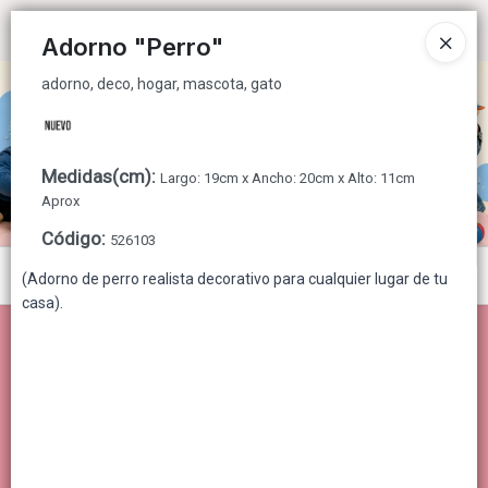
adorno, deco, hogar, mascota, gato
Ingresar a la Tienda
Adorno "Perro"
adorno, deco, hogar, mascota, gato
CÓMO COMPRAR
QUIÉNES SOMOS
Medidas(cm)
:
Largo: 19cm x Ancho: 20cm x Alto: 11cm
CONTACTO
Aprox
Código
:
526103
Menú
(Adorno de perro realista decorativo para cualquier lugar de tu
casa).
adorno, deco, hogar, mascota, gato
Lista vacía