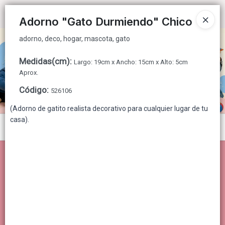
adorno, deco, hogar, mascota, gato
Ingresar a la Tienda
Adorno "Gato Durmiendo" Chico
adorno, deco, hogar, mascota, gato
CÓMO COMPRAR
Medidas(cm)
:
Largo: 19cm x Ancho: 15cm x Alto: 5cm
QUIÉNES SOMOS
Aprox.
Código
:
526106
CONTACTO
(Adorno de gatito realista decorativo para cualquier lugar de tu
casa).
Menú
adorno, deco, hogar, mascota, gato
Lista vacía