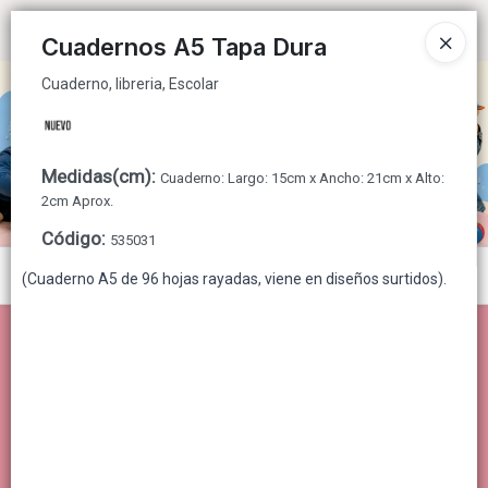
Cuaderno, libreria, Escolar
Ingresar a la Tienda
Cuadernos A5 Tapa Dura
Cuaderno, libreria, Escolar
CÓMO COMPRAR
QUIÉNES SOMOS
Medidas(cm)
:
Cuaderno: Largo: 15cm x Ancho: 21cm x Alto:
CONTACTO
2cm Aprox.
Código
:
535031
Menú
(Cuaderno A5 de 96 hojas rayadas, viene en diseños surtidos).
Cuaderno, libreria, Escolar
Lista vacía