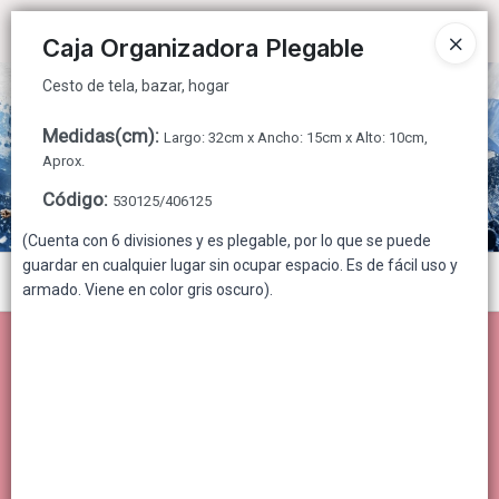
Cesto de tela, bazar, hogar
Ingresar a la Tienda
Caja Organizadora Plegable
Cesto de tela, bazar, hogar
CÓMO COMPRAR
Medidas(cm)
:
Largo: 32cm x Ancho: 15cm x Alto: 10cm,
QUIÉNES SOMOS
Aprox.
Código
:
530125/406125
CONTACTO
(Cuenta con 6 divisiones y es plegable, por lo que se puede
guardar en cualquier lugar sin ocupar espacio. Es de fácil uso y
Menú
armado. Viene en color gris oscuro).
Cesto de tela, bazar, hogar
Lista vacía