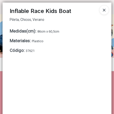
Pileta, Chicos, Verano
Ingresar a la Tienda
Inflable Race Kids Boat
Pileta, Chicos, Verano
CÓMO COMPRAR
Medidas(cm)
:
86cm x 60,5cm
QUIÉNES SOMOS
Materiales
:
Plastico
CONTACTO
Código
:
37621
Menú
Pileta, Chicos, Verano
Lista vacía