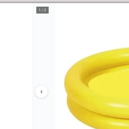
1 / 2
CÓM