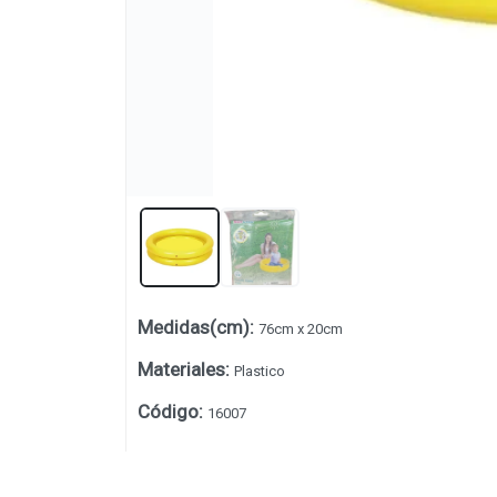
Medidas(cm)
:
76cm x 20cm
Lista vacía
Materiales
:
Plastico
Código
:
16007