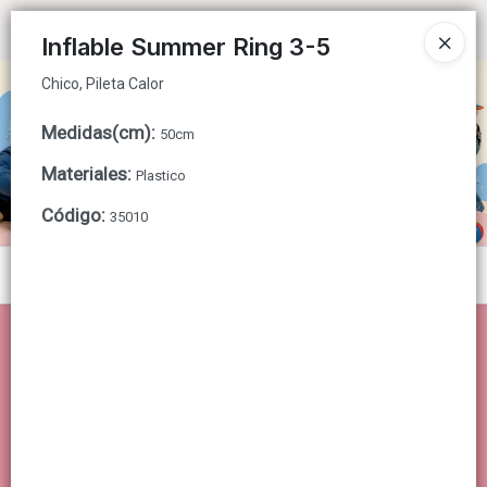
Chico, Pileta Calor
Ingresar a la Tienda
Inflable Summer Ring 3-5
Chico, Pileta Calor
CÓMO COMPRAR
Medidas(cm)
:
50cm
QUIÉNES SOMOS
Materiales
:
Plastico
CONTACTO
Código
:
35010
Menú
Chico, Pileta Calor
Lista vacía