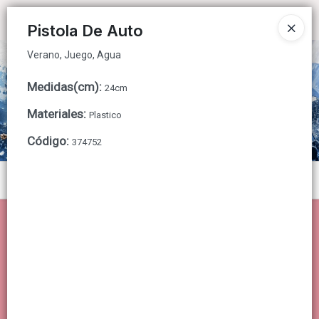
Verano, Juego, Agua
Ingresar a la Tienda
Pistola De Auto
Verano, Juego, Agua
CÓMO COMPRAR
Medidas(cm)
:
24cm
QUIÉNES SOMOS
Materiales
:
Plastico
CONTACTO
Código
:
374752
Menú
Verano, Juego, Agua
Lista vacía