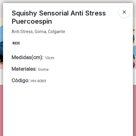
Anti Stress, Goma, Colgante
Ingresar a la Tienda
Squishy Sensorial Anti Stress
Puercoespin
CÓMO COMPRAR
Anti Stress, Goma, Colgante
QUIÉNES SOMOS
CONTACTO
Medidas(cm)
:
10cm
Materiales
:
Goma
Menú
Código
:
HH-6069
Anti Stress, Goma, Colgante
Lista vacía