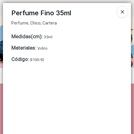
Perfume, Chico, Cartera
Ingresar a la Tienda
Perfume Fino 35ml
Perfume, Chico, Cartera
CÓMO COMPRAR
Medidas(cm)
:
35ml
QUIÉNES SOMOS
Materiales
:
Vidrio
CONTACTO
Código
:
B100-92
Menú
Perfume, Chico, Cartera
Lista vacía