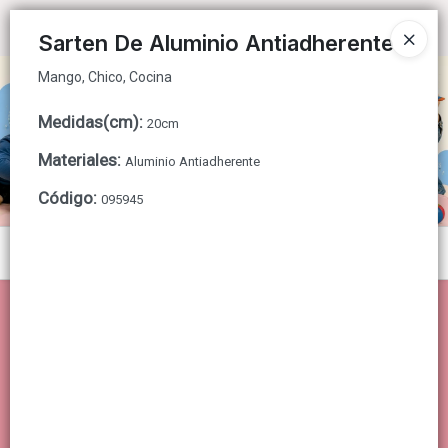
Mango, Chico, Cocina
Ingresar a la Tienda
Sarten De Aluminio Antiadherente
Mango, Chico, Cocina
CÓMO COMPRAR
Medidas(cm)
:
20cm
QUIÉNES SOMOS
Materiales
:
Aluminio Antiadherente
CONTACTO
Código
:
095945
Menú
Mango, Chico, Cocina
Lista vacía