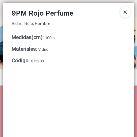
Vidrio, Rojo, Hombre
Ingresar a la Tienda
9PM Rojo Perfume
Vidrio, Rojo, Hombre
CÓMO COMPRAR
Medidas(cm)
:
100ml
QUIÉNES SOMOS
Materiales
:
Vidrio
CONTACTO
Código
:
075288
Menú
Vidrio, Rojo, Hombre
Lista vacía